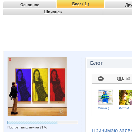
Блог
( 1 )
Основное
Др
Шпионаж
Блог
50
Финка (одежда и обувь)
ФотоМыш
Портрет заполнен на 71 %
Принимаю заявк