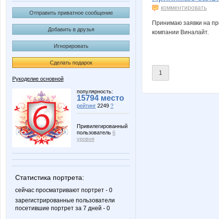
комментировать
Отправить приватное сообщение
Принимаю заявки на пр
Добавить в друзья
компании Виналайт.
Игнорировать
Сделать подарок
1
Рукоделие основной
популярность:
15794 место
рейтинг
2249
?
Привилегированный
пользователь
6
уровня
Статистика портрета:
сейчас просматривают портрет - 0
зарегистрированные пользователи
посетившие портрет за 7 дней - 0